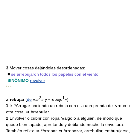
3
Mover cosas dejándolas desordenadas:
■
se arrebujaron todos los papeles con el viento.
SINÓNIMO
revolver
* * *
2
1
arrebujar
(
de
«a-
» y «rebujo
»)
1
tr. *Arrugar haciendo un rebujo con ella una prenda de ↘ropa u
otra cosa. ⇒ Arrebullar.
2
Envolver o cubrir con ropa ↘algo o a alguien, de modo que
quede bien tapado, apretando y doblando mucho la envoltura.
También reflex. ≃ *Arropar. ⇒ Arrebozar, arrebullar, emburujarse,