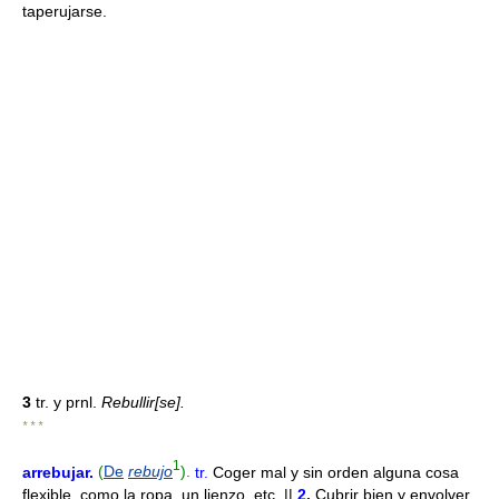
taperujarse.
3
tr. y prnl.
Rebullir[se].
* * *
1
arrebujar
.
(
De
rebujo
).
tr.
Coger mal y sin orden alguna cosa
flexible, como la ropa, un lienzo, etc. ||
2.
Cubrir bien y envolver