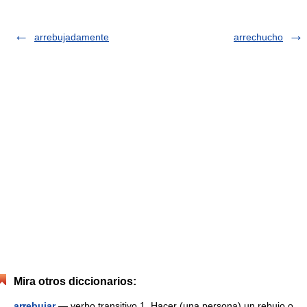
arrebujadamente
arrechucho
Mira otros diccionarios:
arrebujar
— verbo transitivo 1. Hacer (una persona) un rebujo o