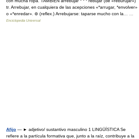
con mucha ropa. TAMBIÉN arrebujar * * * rebujar (de «reburujar»)
tr. Arrebujar, en cualquiera de las acepciones «*arrugar, *envolver»
o «*enredar». ⊚ (reflex.) Arrebujarse: taparse mucho con la… …
Enciclopedia Universal
Afijo
— ► adjetivo/ sustantivo masculino 1 LINGÜÍSTICA Se
refiere a la partícula formativa que, junto a la raíz, contribuye a la