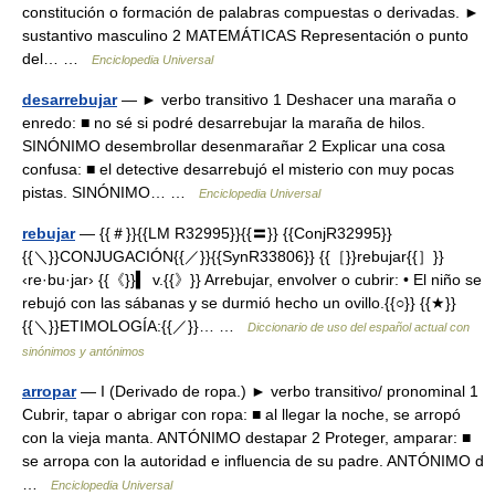
constitución o formación de palabras compuestas o derivadas. ►
sustantivo masculino 2 MATEMÁTICAS Representación o punto
del… …
Enciclopedia Universal
desarrebujar
— ► verbo transitivo 1 Deshacer una maraña o
enredo: ■ no sé si podré desarrebujar la maraña de hilos.
SINÓNIMO desembrollar desenmarañar 2 Explicar una cosa
confusa: ■ el detective desarrebujó el misterio con muy pocas
pistas. SINÓNIMO… …
Enciclopedia Universal
rebujar
— {{＃}}{{LM R32995}}{{〓}} {{ConjR32995}}
{{＼}}CONJUGACIÓN{{／}}{{SynR33806}} {{［}}rebujar{{］}}
‹re·bu·jar› {{《}}▍ v.{{》}} Arrebujar, envolver o cubrir: • El niño se
rebujó con las sábanas y se durmió hecho un ovillo.{{○}} {{★}}
{{＼}}ETIMOLOGÍA:{{／}}… …
Diccionario de uso del español actual con
sinónimos y antónimos
arropar
— I (Derivado de ropa.) ► verbo transitivo/ pronominal 1
Cubrir, tapar o abrigar con ropa: ■ al llegar la noche, se arropó
con la vieja manta. ANTÓNIMO destapar 2 Proteger, amparar: ■
se arropa con la autoridad e influencia de su padre. ANTÓNIMO d
…
Enciclopedia Universal