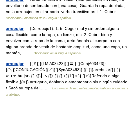
envoltorio desordenado con [una cosa]: Guarda la ropa doblada,
no la arrebujes en el armario. verbo transitivo,prnl. 1. Cubrir …
Diccionario Salamanca de la Lengua Española
arrebujar
— (De rebujo1). 1. tr. Coger mal y sin orden alguna
cosa flexible, como la ropa, un lienzo, etc. 2. Cubrir bien y
envolver con la ropa de la cama, arrimándola al cuerpo, o con
alguna prenda de vestir de bastante amplitud, como una capa, un
mantón,… …
Diccionario de la lengua española
arrebujar
— {{＃}}{{LM A03423}}{{〓}} {{ConjA03423}}
{{＼}}CONJUGACIÓN{{／}}{{SynA03498}} {{［}}arrebujar{{］}}
‹a·rre·bu·jar› {{《}}▍ v.{{》}} {{＜}}1{{＞}} {{♂}}Referido a algo
flexible,{{♀}} arrugarlo, doblarlo o amontonarlo sin ningún cuidado:
• Sacó su ropa del… …
Diccionario de uso del español actual con sinónimos y
antónimos