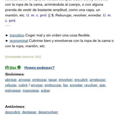
con la ropa de la cama, arrimándola al cuerpo, o con alguna
prenda de vestir de bastante amplitud, como una capa, un
mantón, etc.
U. m. c. prnl.
||
3.
Reburujar, revolver, enredar.
U. m.
c. prnl.
* * *
►
transitivo
Coger mal y sin orden una cosa flexible.
►
pronominal
Cubrirse bien y envolverse con la ropa de la cama o
con la ropa, mantón, etc.
Enciclopedia Universal
.
2012
.
Игры ⚽
Нужен реферат?
Sinónimos
:
abrigar
,
arropar
,
embozar
,
tapar
,
envolver
,
encubrir
,
arrebozar
,
rebujar
,
cubrir
/
arrugar
,
emburujar
,
liar
,
enredar
,
revolver
,
ajar
,
estropear
,
manosear
,
sobar
Antónimos
:
descubrir
,
destapar
,
desenvolver